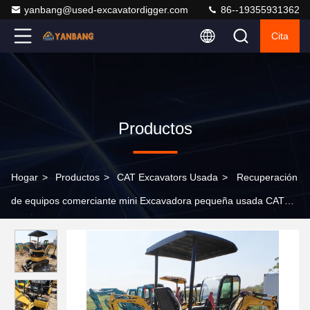
yanbang@used-excavatordigger.com
86--19355931362
Cita
Productos
Hogar
>
Productos
>
CAT Excavators Usada
>
Recuperación
de equipos comerciante mini Excavadora pequeña usada CAT
301.5CR 1,5 toneladas