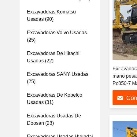
Excavadoras Komatsu
Usadas
(90)
Excavadoras Volvo Usadas
(25)
Excavadoras De Hitachi
Usadas
(22)
Excavador
Excavadoras SANY Usadas
mano pesad
(25)
Pc350-7 M
retroexcava
Excavadoras De Kobelco
Con
excavar
Usadas
(31)
Excavadoras Usadas De
Doosan
(23)
Excavadoras Usadas Hyundai