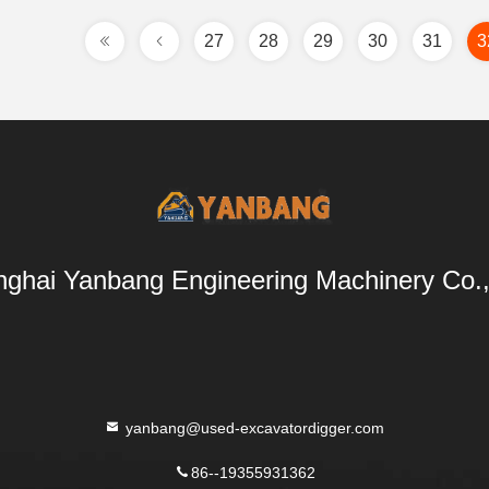
27
28
29
30
31
3
ghai Yanbang Engineering Machinery Co.,
yanbang@used-excavatordigger.com
86--19355931362