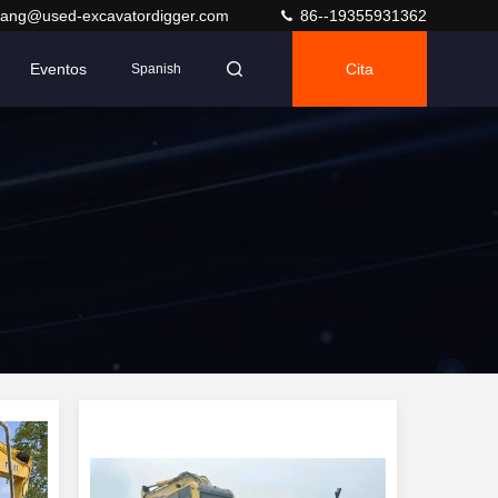
ang@used-excavatordigger.com
86--19355931362
Eventos
Cita
Spanish