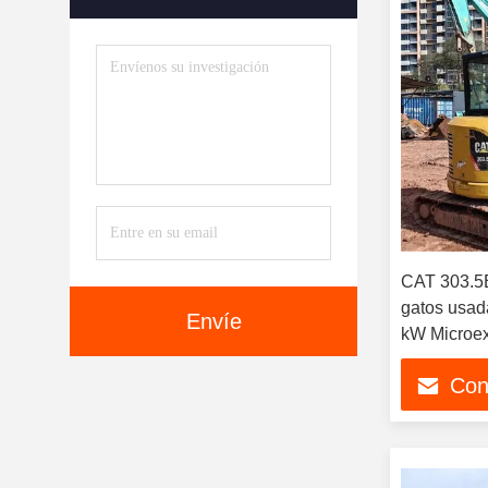
CAT 303.5
gatos usad
Envíe
kW Microe
Con