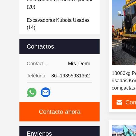
(20)
Excavadoras Kubota Usadas
(14)
Cargador Usado
(12)
Contactos
Niveladora Usada
(15)
Contactos:
Mrs. Demi
Graduador Usado Del Motor
13000kg P
(8)
Teléfono:
86--19355931362
usadas Ko
compactas 
Camioneta Elevadora Usada
(5)
Con
Rollo Usado
(6)
Contacto ahora
Las Demás
(1)
Envíenos