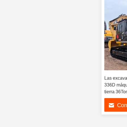
Las excav
336D máqu
tierra 36T
Con