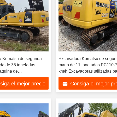
a Komatsu de segunda
Excavadora Komatsu de segun
a de 35 toneladas
mano de 11 toneladas PC110-7
aquina de
km/h Excavadoras utilizadas p
dora utilizada para
operaciones de elevación
siga el mejor precio
Consiga el mejor pr